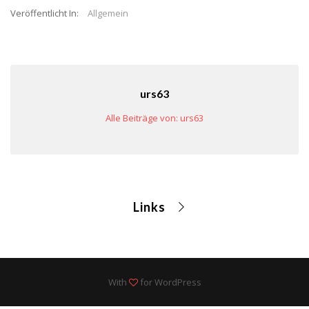
Veröffentlicht In:
Allgemein
urs63
Alle Beiträge von: urs63
Links
With
for WordPress